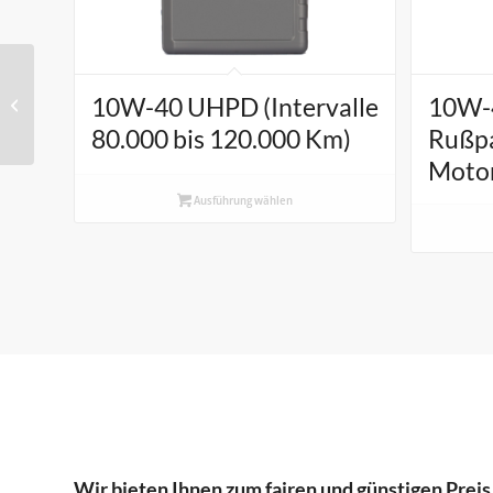
10W-40 SAPS für
10W-40 UHPD (Intervalle
10W-4
Rußpartikelfilter LKW-
Motorenöl
80.000 bis 120.000 Km)
Rußpa
Moto
Ausführung wählen
Wir bieten Ihnen zum fairen und günstigen Preis