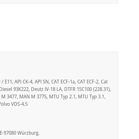
9 / E11, API CK-4, API SN, CAT ECF-1a, CAT ECF-2, Cat
iesel 93K222, Deutz IV-18 LA, DTFR 15C100 (228.31),
N M 3477, MAN M 3775, MTU Typ 2.1, MTU Typ 3.1,
Volvo VDS-4.5
DE-97080 Würzburg.