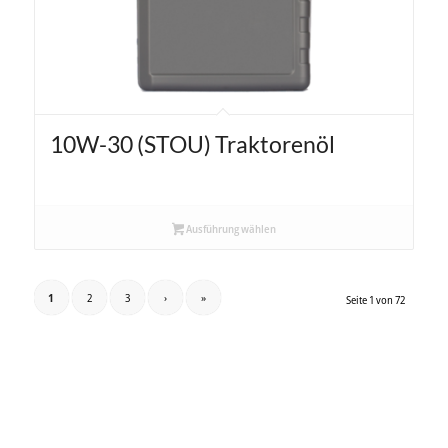
10W-30 (STOU) Traktorenöl
Ausführung wählen
1
2
3
›
»
Seite 1 von 72